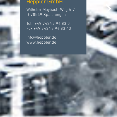
Heppler GmbH
Wilhelm-Maybach-Weg 5-7
D-78549 Spaichingen
Tel. +49 7424 / 94 83 0
Fax +49 7424 / 94 83 40
info
@
heppler.
de
www.heppler.de