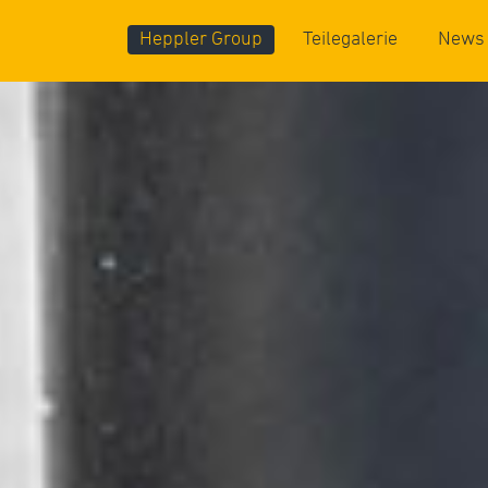
Heppler Group
Teilegalerie
News
Kompetenzen
Standorte
Einblicke (Galerie)